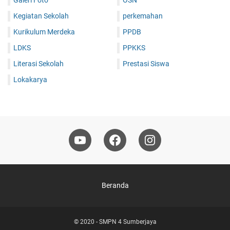
Galeri Foto
OSN
Kegiatan Sekolah
perkemahan
Kurikulum Merdeka
PPDB
LDKS
PPKKS
Literasi Sekolah
Prestasi Siswa
Lokakarya
Beranda
© 2020 -
SMPN 4 Sumberjaya