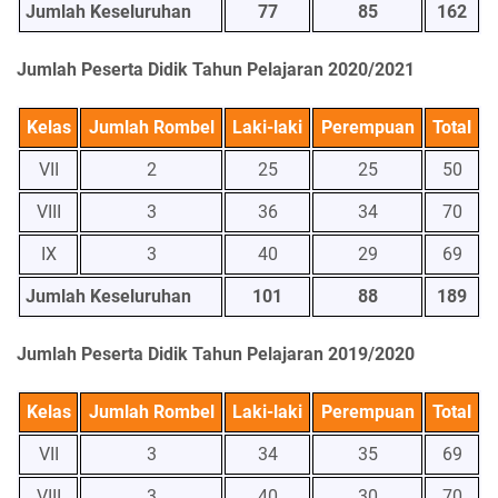
Jumlah Keseluruhan
77
85
162
Jumlah Peserta Didik Tahun Pelajaran 2020/2021
Kelas
Jumlah Rombel
Laki-laki
Perempuan
Total
VII
2
25
25
50
VIII
3
36
34
70
IX
3
40
29
69
Jumlah Keseluruhan
101
88
189
Jumlah Peserta Didik Tahun Pelajaran 2019/2020
Kelas
Jumlah Rombel
Laki-laki
Perempuan
Total
VII
3
34
35
69
VIII
3
40
30
70