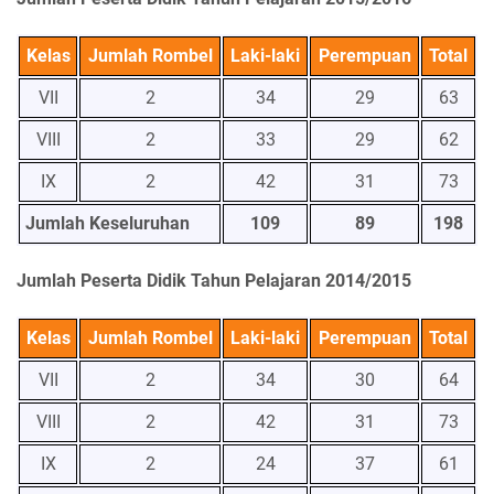
Kelas
Jumlah Rombel
Laki-laki
Perempuan
Total
VII
2
34
29
63
VIII
2
33
29
62
IX
2
42
31
73
Jumlah Keseluruhan
109
89
198
Jumlah Peserta Didik Tahun Pelajaran 2014/2015
Kelas
Jumlah Rombel
Laki-laki
Perempuan
Total
VII
2
34
30
64
VIII
2
42
31
73
IX
2
24
37
61