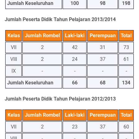
Jumlah Keseluruhan
100
98
198
Jumlah Peserta Didik Tahun Pelajaran 2013/2014
Kelas
Jumlah Rombel
Laki-laki
Perempuan
Total
VII
2
42
31
73
VIII
2
24
37
61
IX
-
-
-
-
Jumlah Keseluruhan
66
68
134
Jumlah Peserta Didik Tahun Pelajaran 2012/2013
Kelas
Jumlah Rombel
Laki-laki
Perempuan
Total
VII
2
23
37
60
VIII
-
-
-
-