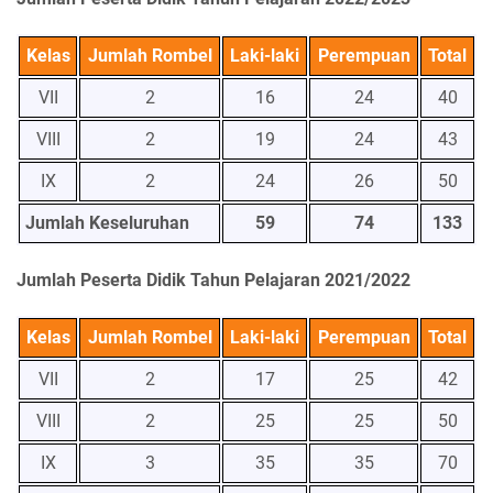
Kelas
Jumlah Rombel
Laki-laki
Perempuan
Total
VII
2
16
24
40
VIII
2
19
24
43
IX
2
24
26
50
Jumlah Keseluruhan
59
74
133
Jumlah Peserta Didik Tahun Pelajaran 2021/2022
Kelas
Jumlah Rombel
Laki-laki
Perempuan
Total
VII
2
17
25
42
VIII
2
25
25
50
IX
3
35
35
70