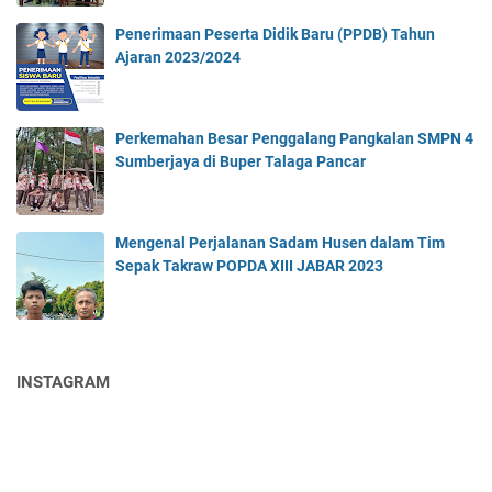
Penerimaan Peserta Didik Baru (PPDB) Tahun
Ajaran 2023/2024
Perkemahan Besar Penggalang Pangkalan SMPN 4
Sumberjaya di Buper Talaga Pancar
Mengenal Perjalanan Sadam Husen dalam Tim
Sepak Takraw POPDA XIII JABAR 2023
INSTAGRAM