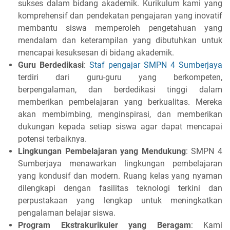
sukses dalam bidang akademik. Kurikulum kami yang
komprehensif dan pendekatan pengajaran yang inovatif
membantu siswa memperoleh pengetahuan yang
mendalam dan keterampilan yang dibutuhkan untuk
mencapai kesuksesan di bidang akademik.
Guru Berdedikasi
:
Staf pengajar SMPN 4 Sumberjaya
terdiri dari guru-guru yang berkompeten,
berpengalaman, dan berdedikasi tinggi dalam
memberikan pembelajaran yang berkualitas. Mereka
akan membimbing, menginspirasi, dan memberikan
dukungan kepada setiap siswa agar dapat mencapai
potensi terbaiknya.
Lingkungan Pembelajaran yang Mendukung
: SMPN 4
Sumberjaya menawarkan lingkungan pembelajaran
yang kondusif dan modern. Ruang kelas yang nyaman
dilengkapi dengan fasilitas teknologi terkini dan
perpustakaan yang lengkap untuk meningkatkan
pengalaman belajar siswa.
Program Ekstrakurikuler yang Beragam
: Kami