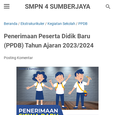
SMPN 4 SUMBERJAYA
Beranda
/
Ekstrakurikuler
/
Kegiatan Sekolah
/
PPDB
Penerimaan Peserta Didik Baru
(PPDB) Tahun Ajaran 2023/2024
Posting Komentar