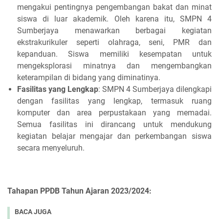
mengakui pentingnya pengembangan bakat dan minat
siswa di luar akademik. Oleh karena itu, SMPN 4
Sumberjaya menawarkan berbagai kegiatan
ekstrakurikuler seperti olahraga, seni, PMR dan
kepanduan. Siswa memiliki kesempatan untuk
mengeksplorasi minatnya dan mengembangkan
keterampilan di bidang yang diminatinya.
Fasilitas yang Lengkap
: SMPN 4 Sumberjaya dilengkapi
dengan fasilitas yang lengkap, termasuk ruang
komputer dan area perpustakaan yang memadai.
Semua fasilitas ini dirancang untuk mendukung
kegiatan belajar mengajar dan perkembangan siswa
secara menyeluruh.
Tahapan PPDB Tahun Ajaran 2023/2024:
BACA JUGA