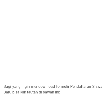
Bagi yang ingin mendownload formulir Pendaftaran Siswa
Baru bisa klik tautan di bawah ini: