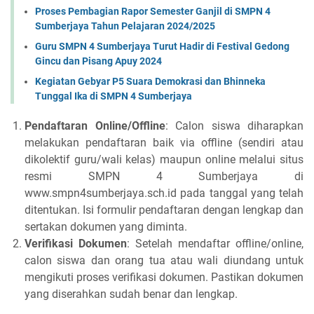
Proses Pembagian Rapor Semester Ganjil di SMPN 4
Sumberjaya Tahun Pelajaran 2024/2025
Guru SMPN 4 Sumberjaya Turut Hadir di Festival Gedong
Gincu dan Pisang Apuy 2024
Kegiatan Gebyar P5 Suara Demokrasi dan Bhinneka
Tunggal Ika di SMPN 4 Sumberjaya
Pendaftaran Online/Offline
: Calon siswa diharapkan
melakukan pendaftaran baik via offline (sendiri atau
dikolektif guru/wali kelas) maupun online melalui situs
resmi SMPN 4 Sumberjaya di
www.smpn4sumberjaya.sch.id pada tanggal yang telah
ditentukan. Isi formulir pendaftaran dengan lengkap dan
sertakan dokumen yang diminta.
Verifikasi Dokumen
: Setelah mendaftar offline/online,
calon siswa dan orang tua atau wali diundang untuk
mengikuti proses verifikasi dokumen. Pastikan dokumen
yang diserahkan sudah benar dan lengkap.