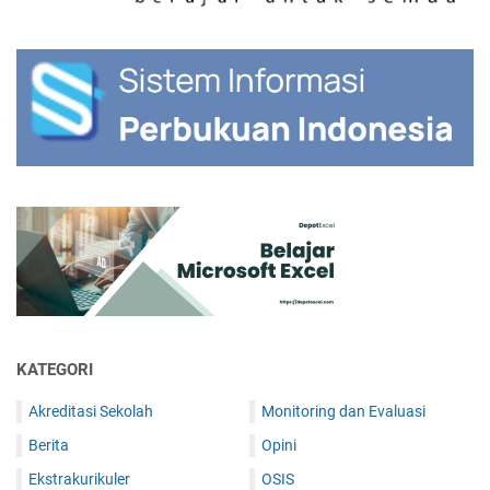
KATEGORI
Akreditasi Sekolah
Monitoring dan Evaluasi
Berita
Opini
Ekstrakurikuler
OSIS