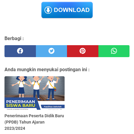
Berbagi :
Anda mungkin menyukai postingan ini :
Penerimaan Peserta Didik Baru
(PPDB) Tahun Ajaran
2023/2024