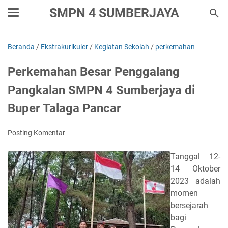
SMPN 4 SUMBERJAYA
Beranda
/
Ekstrakurikuler
/
Kegiatan Sekolah
/
perkemahan
Perkemahan Besar Penggalang
Pangkalan SMPN 4 Sumberjaya di
Buper Talaga Pancar
Posting Komentar
Tanggal 12-
14 Oktober
2023 adalah
momen
bersejarah
bagi